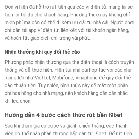
Đơn vị hiện đã hỗ trợ rút tiền qua các ví điện tử, mang lại sự
tiện lợi tối đa cho khách hàng. Phương thức này không chỉ
miễn phí mà còn có thể đi kèm ưu đãi từ nhà cái. Người chơi
chỉ cần tải app ví điện tử, liên kết với tài khoản ngân hàng,
và hoàn tất giao dịch chỉ trong vài phút.
Nhận thưởng khi quy đổi thẻ cào
Phương pháp nhận thưởng qua thẻ điện thoại là cách truyền
thống và dễ thực hiện. Hiện tại, nhà cái hợp tác với các nhà
mạng lớn như Viettel, Mobifone, Vinaphone để quy đổi thẻ
cào thuận tiện. Tuy nhiên, hình thức này sẽ mất một phần
phí hoa hồng cho nhà mạng, nên khách hàng cần cân nhắc
khi lựa chọn.
Hướng dẫn 4 bước cách thức rút tiền I9bet
Sau khi tham gia cá cược và giành chiến thắng, các thành
viên có thể nhận phần thưởng hấp dẫn từ I9bet. Để rút tiền