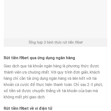
Tổng hợp 3 hình thức rút tiền I9bet
Rút tiền I9bet qua ứng dụng ngân hàng
Giao dịch qua tài khoản ngân hàng là phương thức được
thành viên ưa chuộng nhất. Với quy trình đơn giản, khách
hàng chỉ cần tải ứng dụng ngân hàng và liên kết với tài
khoản cá cược để thực hiện thanh toán. Chỉ sau 2-3 phút,
số tiền sẽ được chuyển thẳng về tài khoản của bạn mà
không mất phí giao dịch.
Rút tiền I9bet về ví điện tử