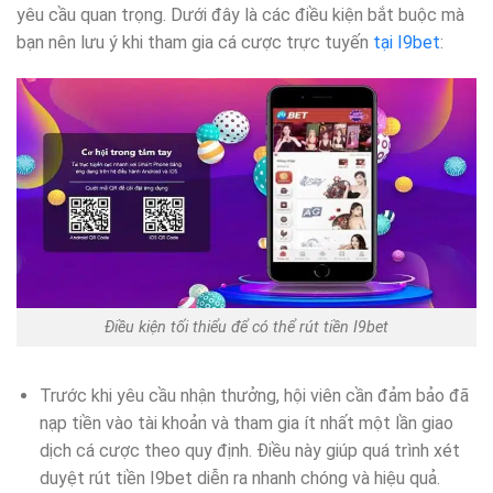
yêu cầu quan trọng. Dưới đây là các điều kiện bắt buộc mà
bạn nên lưu ý khi tham gia cá cược trực tuyến
tại I9bet
:
Điều kiện tối thiểu để có thể rút tiền I9bet
Trước khi yêu cầu nhận thưởng, hội viên cần đảm bảo đã
nạp tiền vào tài khoản và tham gia ít nhất một lần giao
dịch cá cược theo quy định. Điều này giúp quá trình xét
duyệt rút tiền I9bet diễn ra nhanh chóng và hiệu quả.