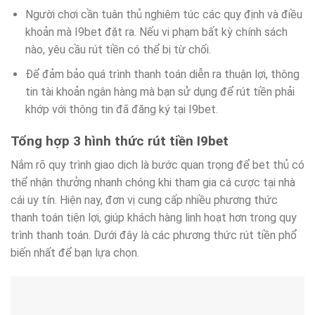
Người chơi cần tuân thủ nghiêm túc các quy định và điều
khoản mà I9bet đặt ra. Nếu vi phạm bất kỳ chính sách
nào, yêu cầu rút tiền có thể bị từ chối.
Để đảm bảo quá trình thanh toán diễn ra thuận lợi, thông
tin tài khoản ngân hàng mà bạn sử dụng để rút tiền phải
khớp với thông tin đã đăng ký tại I9bet.
Tổng hợp 3 hình thức rút tiền I9bet
Nắm rõ quy trình giao dịch là bước quan trọng để bet thủ có
thể nhận thưởng nhanh chóng khi tham gia cá cược tại nhà
cái uy tín. Hiện nay, đơn vị cung cấp nhiều phương thức
thanh toán tiện lợi, giúp khách hàng linh hoạt hơn trong quy
trình thanh toán. Dưới đây là các phương thức rút tiền phổ
biến nhất để bạn lựa chọn.