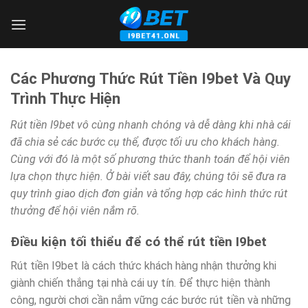
Skip
to
content
Các Phương Thức Rút Tiền I9bet Và Quy
Trình Thực Hiện
Rút tiền I9bet vô cùng nhanh chóng và dễ dàng khi nhà cái
đã chia sẻ các bước cụ thể, được tối ưu cho khách hàng.
Cùng với đó là một số phương thức thanh toán để hội viên
lựa chọn thực hiện. Ở bài viết sau đây, chúng tôi sẽ đưa ra
quy trình giao dịch đơn giản và tổng hợp các hình thức rút
thưởng để hội viên nắm rõ.
Điều kiện tối thiểu để có thể rút tiền I9bet
Rút tiền I9bet là cách thức khách hàng nhận thưởng khi
giành chiến thắng tại nhà cái uy tín. Để thực hiện thành
công, người chơi cần nắm vững các bước rút tiền và những